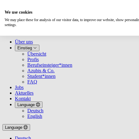
We use cookies
We may place these for analysis of our visitor data, to improve our website, show personal
settings.
Über uns
Einstieg
Übersicht
Profis
Berufseinsteiger*innen
Azubis & Co.
Student*innen
FAQ
Jobs
Aktuelles
Kontakt
Language
Deutsch
English
Language
Deutsch